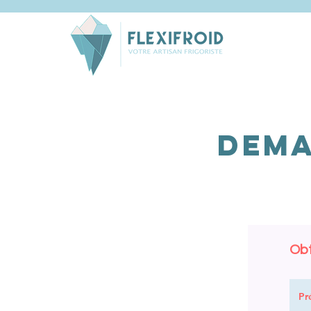
Dema
Obt